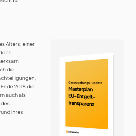
recht für
s Alters, einer
edoch
fmerksam
ch die
chteiligungen,
 Ende 2018 die
rn auch als
 des
rund ihres