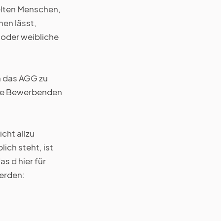
gelten Menschen,
nen lässt,
 oder weibliche
n das AGG zu
alle Bewerbenden
icht allzu
ich steht, ist
s d hier für
werden: