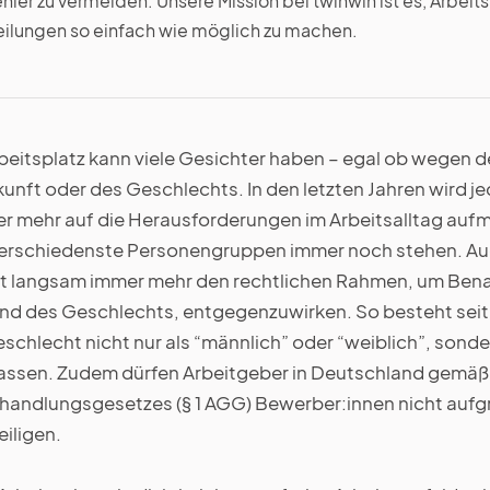
hler zu vermeiden. Unsere Mission bei twinwin ist es, Arbeits
ilungen so einfach wie möglich zu machen.
beitsplatz kann viele Gesichter haben – egal ob wegen de
unft oder des Geschlechts. In den letzten Jahren wird j
er mehr auf die Herausforderungen im Arbeitsalltag au
erschiedenste Personengruppen immer noch stehen. Au
 langsam immer mehr den rechtlichen Rahmen, um Bena
nd des Geschlechts, entgegenzuwirken. So besteht seit
chlecht nicht nur als “männlich” oder “weiblich”, sonde
 lassen. Zudem dürfen Arbeitgeber in Deutschland gemäß
handlungsgesetzes (§ 1 AGG) Bewerber:innen nicht aufg
iligen.