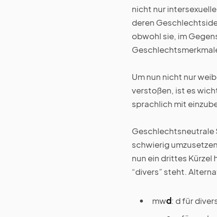
nicht nur intersexuel
deren Geschlechtsiden
obwohl sie, im Gegens
Geschlechtsmerkmale
Um nun nicht nur wei
verstoßen, ist es wic
sprachlich mit einzub
Geschlechtsneutrale Sp
schwierig umzusetzen.
nun ein drittes Kürzel
“divers” steht. Alter
mw
d
: d für diver