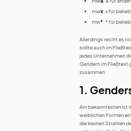
mw
a
: a für ande
mw
x
: x für belie
mw
*
: * für belie
Allerdings reicht es n
sollte auch im Fließt
jedes Unternehmen die
Gendern im Fließtext g
zusammen:
1. Gender
Am bekanntesten ist 
weiblichen Formen ein
die kleinen Strahlen 