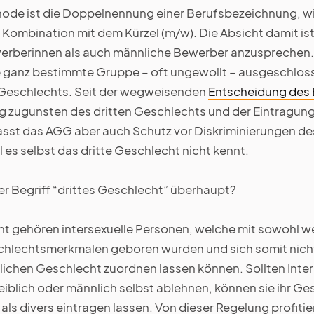
ode ist die Doppelnennung einer Berufsbezeichnung, wie
in Kombination mit dem Kürzel (m/w). Die Absicht damit is
erberinnen als auch männliche Bewerber anzusprechen. 
ne ganz bestimmte Gruppe – oft ungewollt – ausgeschlos
 Geschlechts. Seit der wegweisenden
Entscheidung des
 zugunsten des dritten Geschlechts und der Eintragung
asst das AGG aber auch Schutz vor Diskriminierungen des
es selbst das dritte Geschlecht nicht kennt.
r Begriff “drittes Geschlecht” überhaupt?
t gehören intersexuelle Personen, welche mit sowohl we
hlechtsmerkmalen geboren wurden und sich somit nich
ichen Geschlecht zuordnen lassen können. Sollten Inter
eiblich oder männlich selbst ablehnen, können sie ihr Ge
ll als divers eintragen lassen. Von dieser Regelung profit