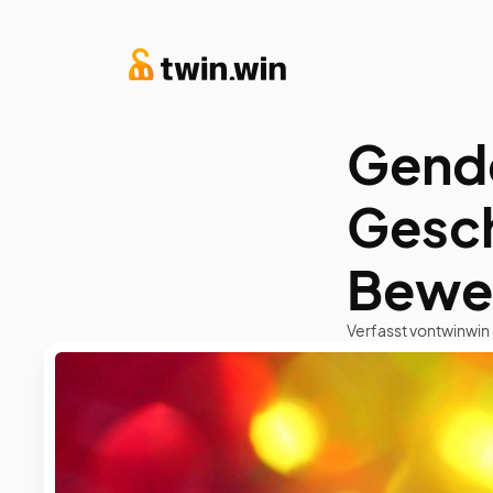
Gende
Gesch
Bewe
Verfasst von
twinwin