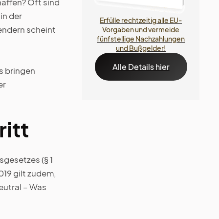
haffen? Oft sind
in der
Erfülle rechtzeitig alle EU-
ndern scheint
Vorgaben und vermeide
fünfstellige Nachzahlungen
und Bußgelder!
Alle Details hier
s bringen
er
itt
gesetzes (§ 1
019 gilt zudem,
eutral – Was