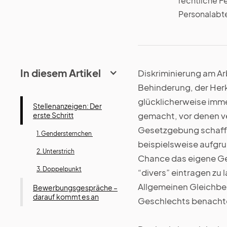
rechtliche Fe
Personalabte
In diesem Artikel
Diskriminierung am Ar
Behinderung, der Herk
glücklicherweise imm
Stellenanzeigen: Der
gemacht, vor denen v
erste Schritt‍
Gesetzgebung schafft
1. Gendersternchen
beispielsweise aufgru
2. Unterstrich
Chance das eigene Ges
3. Doppelpunkt
“divers” eintragen zu
Allgemeinen Gleichbe
‍Bewerbungsgespräche –
darauf kommt es an‍
Geschlechts benachte