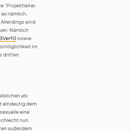
 “Projektleiter
t es nämlich,
Allerdings wird
sen: Nämlich
 BVerfG
sowie
smöglichkeit im
 dritten
iblichen als
t eindeutig dem
sexuelle eine
schlecht nun
ieren außerdem